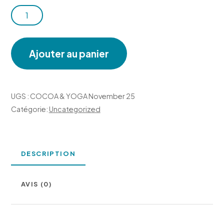
quantité
de
COCOA
Ajouter au panier
&
YOGA
November
UGS :
COCOA & YOGA November 25
25
Catégorie:
Uncategorized
DESCRIPTION
AVIS (0)