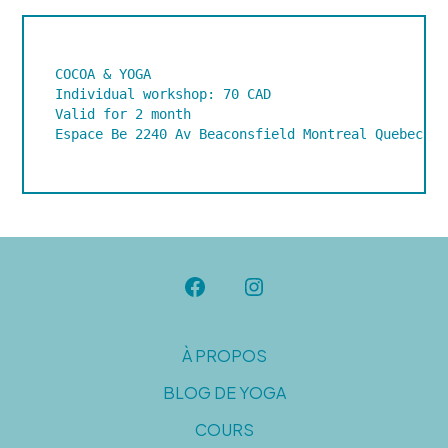
COCOA & YOGA 

Espace Be 
2240 Av Beaconsfield 
Montreal 
Quebec 
H4
Open
Open
Facebook
Instagram
À PROPOS
in
in
BLOG DE YOGA
a
a
new
new
COURS