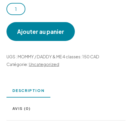
quantité
de
MOMMY
Ajouter au panier
/
DADDY
&
UGS :
MOMMY / DADDY & ME 4 classes: 150 CAD
ME
Catégorie:
Uncategorized
4
classes:
150
DESCRIPTION
CAD
AVIS (0)