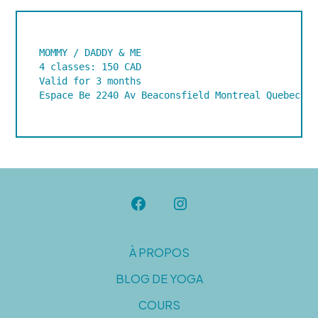
MOMMY / DADDY & ME 

4 classes: 150 CAD

Valid for 3 months

Espace Be 2240 Av Beaconsfield Montreal Quebec H4
Open
Open
Facebook
Instagram
À PROPOS
in
in
BLOG DE YOGA
a
a
new
new
COURS